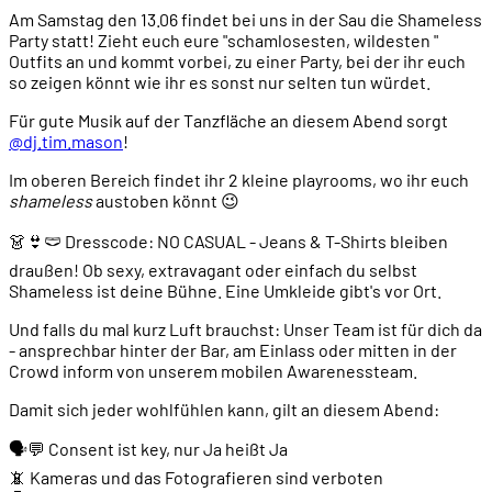
Am Samstag den 13.06 findet bei uns in der Sau die Shameless
Party statt! Zieht euch eure "schamlosesten, wildesten "
Outfits an und kommt vorbei, zu einer Party, bei der ihr euch
so zeigen könnt wie ihr es sonst nur selten tun würdet.
Für gute Musik auf der Tanzfläche an diesem Abend sorgt
@dj.tim.mason
!
Im oberen Bereich findet ihr 2 kleine playrooms, wo ihr euch
shameless
austoben könnt 😉
👗👙🩲 Dresscode: NO CASUAL - Jeans & T-Shirts bleiben
draußen! Ob sexy, extravagant oder einfach du selbst
Shameless ist deine Bühne. Eine Umkleide gibt's vor Ort.
Und falls du mal kurz Luft brauchst: Unser Team ist für dich da
- ansprechbar hinter der Bar, am Einlass oder mitten in der
Crowd inform von unserem mobilen Awarenessteam.
Damit sich jeder wohlfühlen kann, gilt an diesem Abend:
🗣️💬 Consent ist key, nur Ja heißt Ja
📵 Kameras und das Fotografieren sind verboten